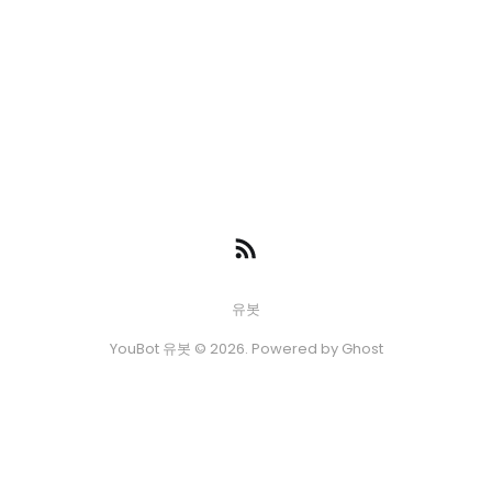
유봇
YouBot 유봇 © 2026. Powered by
Ghost