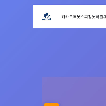
카카오톡봇
스피킹봇
학원