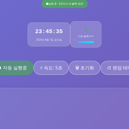
실행 중 - 5초마다 새 블록 생성!
5
23:45:36
다음 블록까지
2026년 8월 7일 금요일
🔄 자동 실행중
⚡ 속도:
5초
🗑️ 초기화
🎨 랜덤 테