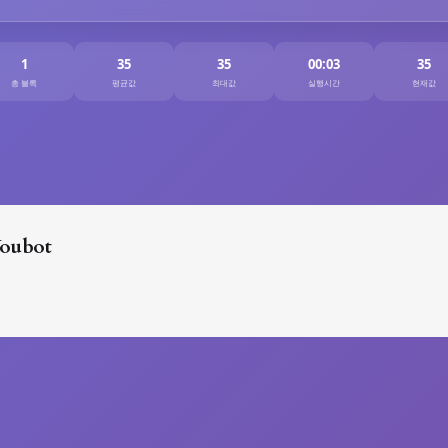
1
35
35
00:04
35
총 블록
평균값
최대값
실행시간
현재값
oubot