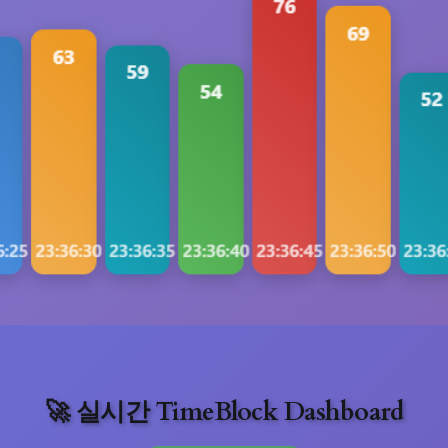
🚀 실시간 TimeBlock Dashboard