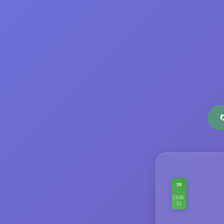
35
23:45:
32